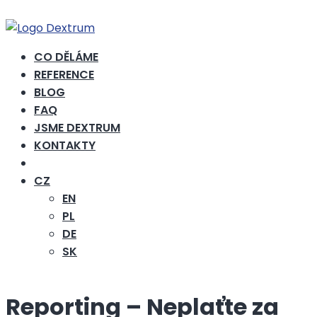
CO DĚLÁME
REFERENCE
BLOG
FAQ
JSME DEXTRUM
KONTAKTY
CHCI NABÍDKU
CZ
EN
PL
DE
SK
Reporting – Neplaťte za