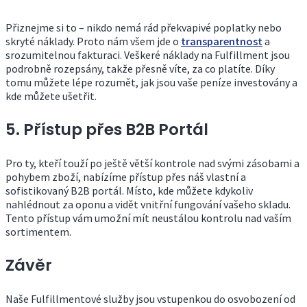
Přiznejme si to – nikdo nemá rád překvapivé poplatky nebo
skryté náklady. Proto nám všem jde o
transparentnost
a
srozumitelnou fakturaci. Veškeré náklady na Fulfillment jsou
podrobně rozepsány, takže přesně víte, za co platíte. Díky
tomu můžete lépe rozumět, jak jsou vaše peníze investovány a
kde můžete ušetřit.
5. Přístup přes B2B Portál
Pro ty, kteří touží po ještě větší kontrole nad svými zásobami a
pohybem zboží, nabízíme přístup přes náš vlastní a
sofistikovaný B2B portál. Místo, kde můžete kdykoliv
nahlédnout za oponu a vidět vnitřní fungování vašeho skladu.
Tento přístup vám umožní mít neustálou kontrolu nad vaším
sortimentem.
Závěr
Naše Fulfillmentové služby jsou vstupenkou do osvobození od