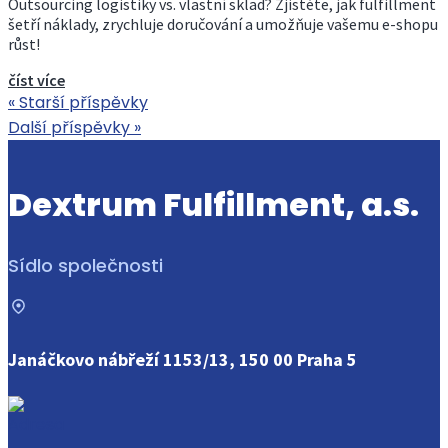
Outsourcing logistiky vs. vlastní sklad? Zjistěte, jak fulfillment
šetří náklady, zrychluje doručování a umožňuje vašemu e-shopu
růst!
číst více
« Starší příspěvky
Další příspěvky »
Dextrum Fulfillment, a.s.
Sídlo společnosti
Janáčkovo nábřeží 1153/13, 150 00 Praha 5