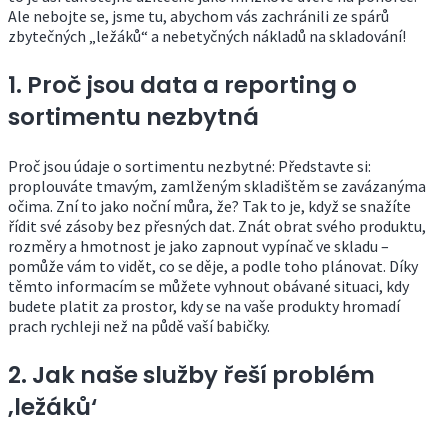
Ale nebojte se, jsme tu, abychom vás zachránili ze spárů
zbytečných „ležáků“ a nebetyčných nákladů na skladování!
1. Proč jsou data a reporting o
sortimentu nezbytná
Proč jsou údaje o sortimentu nezbytné: Představte si:
proplouváte tmavým, zamlženým skladištěm se zavázanýma
očima. Zní to jako noční můra, že? Tak to je, když se snažíte
řídit své zásoby bez přesných dat. Znát obrat svého produktu,
rozměry a hmotnost je jako zapnout vypínač ve skladu –
pomůže vám to vidět, co se děje, a podle toho plánovat. Díky
těmto informacím se můžete vyhnout obávané situaci, kdy
budete platit za prostor, kdy se na vaše produkty hromadí
prach rychleji než na půdě vaší babičky.
2. Jak naše služby řeší problém
‚ležáků‘