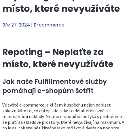
místo, které nevyužíváte
Bře 27, 2024
|
E-commerce
Repoting – Neplaťte za
místo, které nevyužíváte
Jak naše Fulfillmentové služby
pomáhají e-shopům šetřit
Ve světě e-commerce je klíčem k úspěchu nejen nabízet
zákazníkům to, co chtějí, ale také to dělat efektivně a s
minimálními náklady. Mnoho e-shopů se potýká s problémem,
že platí za skladové prostory, které nevyužívají na maximum. A
to je asi tak stejně užitečné jako mřížkové dveře na ponorce.