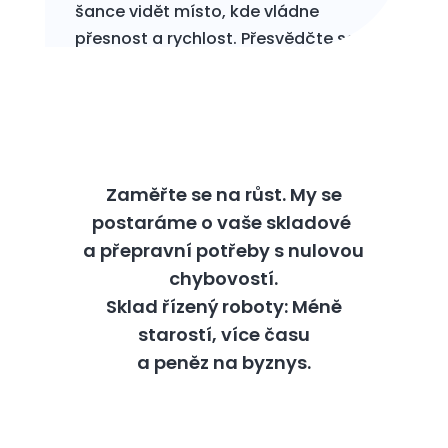
šance vidět místo, kde vládne
přesnost a rychlost. Přesvědčte se
na vlastní oči!
ZJISTIT VÍCE
Zaměřte se na růst. My se
postaráme o vaše skladové
a přepravní potřeby s nulovou
chybovostí.
Sklad řízený roboty: Méně
starostí, více času
a peněz na byznys.