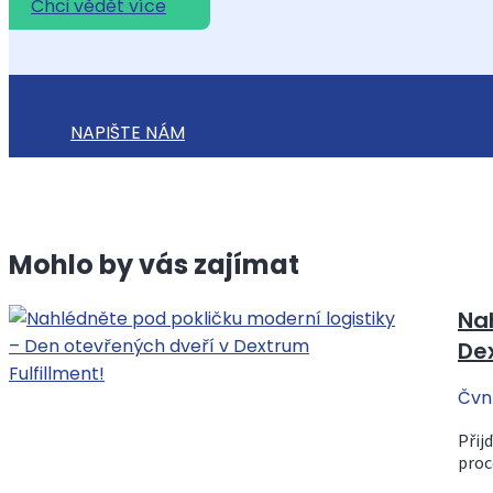
Chci vědět více
NAPIŠTE NÁM
Mohlo by vás zajímat
Nah
Dex
Čvn
Přij
proc