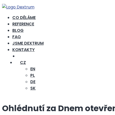
ČASTÉ DOTAZY
CO DĚLÁME
REFERENCE
BLOG
FAQ
JSME DEXTRUM
KONTAKTY
CHCI NABÍDKU
CZ
EN
PL
DE
SK
Ohlédnutí za Dnem otevře