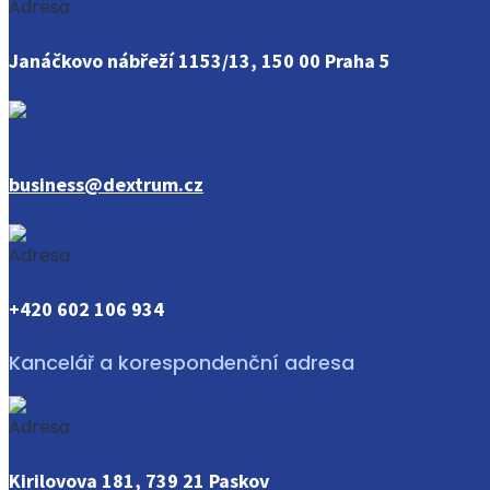
Janáčkovo nábřeží 1153/13, 150 00 Praha 5
business@dextrum.cz
+420 602 106 934
Kancelář a korespondenční adresa
Kirilovova 181, 739 21 Paskov