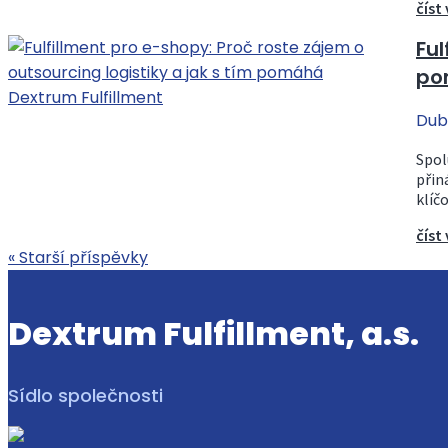
číst 
Ful
po
Dub
Spol
přin
klíč
číst 
« Starší příspěvky
Dextrum Fulfillment, a.s.
Sídlo společnosti