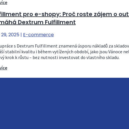
více
fillment pro e-shopy: Proč roste zájem o outs
máhá Dextrum Fulfillment
 29, 2025
|
E-commerce
upráce s Dextrum Fulfillment znamená úsporu nákladů za skladov
áší stabilní kvalitu i během vytížených období, jako jsou Vánoce n
ový krok k růstu – bez nutnosti investovat do vlastního skladu.
více