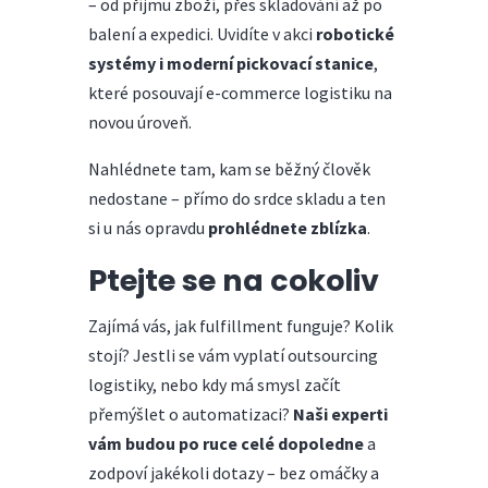
– od příjmu zboží, přes skladování až po
balení a expedici. Uvidíte v akci
robotické
systémy i moderní pickovací stanice
,
které posouvají e-commerce logistiku na
novou úroveň.
Nahlédnete tam, kam se běžný člověk
nedostane – přímo do srdce skladu a ten
si u nás opravdu
prohlédnete zblízka
.
Ptejte se na cokoliv
Zajímá vás, jak fulfillment funguje? Kolik
stojí? Jestli se vám vyplatí outsourcing
logistiky, nebo kdy má smysl začít
přemýšlet o automatizaci?
Naši experti
vám budou po ruce celé dopoledne
a
zodpoví jakékoli dotazy – bez omáčky a