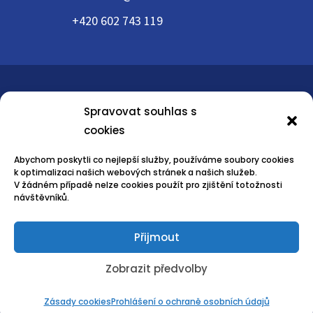
+420 602 743 119
Spravovat souhlas s
CO DĚLÁME
JSME DEXTRUM
FAQ
cookies
BLOG
KONTAKT
OBCHODNÍ
PODMÍNKY
GDPR
Abychom poskytli co nejlepší služby, používáme soubory cookies
k optimalizaci našich webových stránek a našich služeb.
V žádném případě nelze cookies použít pro zjištění totožnosti
návštěvníků.
© Dextrum Fulfillment, a.s.
Přijmout
Zobrazit předvolby
Zásady cookies
Prohlášení o ochraně osobních údajů