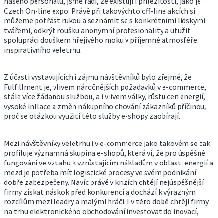
našeho personálu, jsme rádi, že existují i příležitosti, jako je
Czech On-line expo. Právě při takovýchto off-line akcích si
můžeme potřást rukou a seznámit se s konkrétními lidskými
tvářemi, odkrýt roušku anonymní profesionality a utužit
spolupráci douškem hřejivého moku v příjemné atmosféře
inspirativního veletrhu.
Z účasti vystavujících i zájmu návštěvníků bylo zřejmé, že
Fulfillment je, vlivem náročnějších požadavků v e-commerce,
stále více žádanou službou, a i vlivem války, růstu cen energií,
vysoké inflace a změn nákupního chování zákazníků příčinou,
proč se otázkou využití této služby e-shopy zaobírají.
Mezi návštěvníky veletrhu i v e-commerce jako takovém se tak
profiluje významná skupina e-shopů, která ví, že pro úspěšné
fungování ve vztahu k vzrůstajícím nákladům v oblasti energií a
mezd je potřeba mít logistické procesy ve svém podnikání
dobře zabezpečeny. Navíc právě v krizích chtějí nejúspěšnější
firmy získat náskok před konkurencí a dochází k výrazným
rozdílům mezi leadry a malými hráči. I v této době chtějí firmy
na trhu elektronického obchodování investovat do inovací,