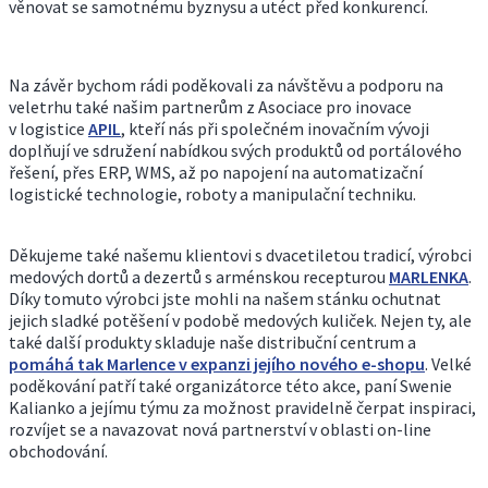
věnovat se samotnému byznysu a utéct před konkurencí.
Na závěr bychom rádi poděkovali za návštěvu a podporu na
veletrhu také našim partnerům z Asociace pro inovace
v logistice
APIL
, kteří nás při společném inovačním vývoji
doplňují ve sdružení nabídkou svých produktů od portálového
řešení, přes ERP, WMS, až po napojení na automatizační
logistické technologie, roboty a manipulační techniku.
Děkujeme také našemu klientovi s dvacetiletou tradicí, výrobci
medových dortů a dezertů s arménskou recepturou
MARLENKA
.
Díky tomuto výrobci jste mohli na našem stánku ochutnat
jejich sladké potěšení v podobě medových kuliček. Nejen ty, ale
také další produkty skladuje naše distribuční centrum a
pomáhá tak Marlence v expanzi jejího nového e-shopu
. Velké
poděkování patří také organizátorce této akce, paní Swenie
Kalianko a jejímu týmu za možnost pravidelně čerpat inspiraci,
rozvíjet se a navazovat nová partnerství v oblasti on-line
obchodování.