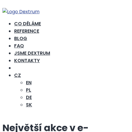
CO DĚLÁME
REFERENCE
BLOG
FAQ
JSME DEXTRUM
KONTAKTY
CHCI NABÍDKU
CZ
EN
PL
DE
SK
Největší akce v e-