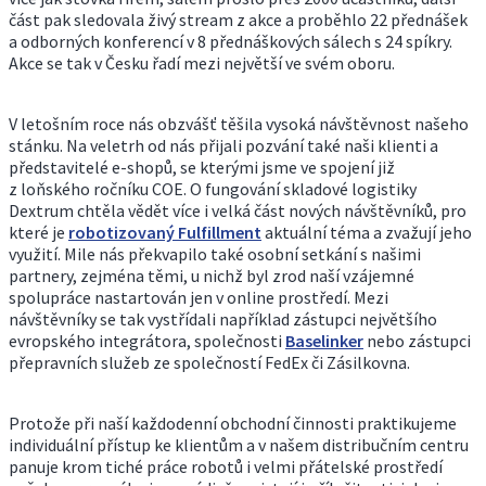
část pak sledovala živý stream z akce a proběhlo 22 přednášek
a odborných konferencí v 8 přednáškových sálech s 24 spíkry.
Akce se tak v Česku řadí mezi největší ve svém oboru.
V letošním roce nás obzvášť těšila vysoká návštěvnost našeho
stánku. Na veletrh od nás přijali pozvání také naši klienti a
představitelé e-shopů, se kterými jsme ve spojení již
z loňského ročníku COE. O fungování skladové logistiky
Dextrum chtěla vědět více i velká část nových návštěvníků, pro
které je
robotizovaný Fulfillment
aktuální téma a zvažují jeho
využití. Mile nás překvapilo také osobní setkání s našimi
partnery, zejména těmi, u nichž byl zrod naší vzájemné
spolupráce nastartován jen v online prostředí. Mezi
návštěvníky se tak vystřídali například zástupci největšího
evropského integrátora, společnosti
Baselinker
nebo zástupci
přepravních služeb ze společností FedEx či Zásilkovna.
Protože při naší každodenní obchodní činnosti praktikujeme
individuální přístup ke klientům a v našem distribučním centru
panuje krom tiché práce robotů i velmi přátelské prostředí