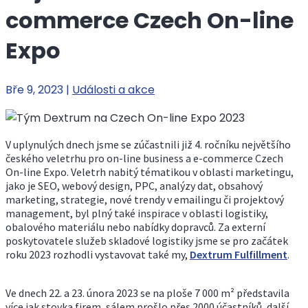
commerce Czech On-line
Expo
Bře 9, 2023
|
Události a akce
V uplynulých dnech jsme se zúčastnili již 4. ročníku největšího
českého veletrhu pro on-line business a e-commerce Czech
On-line Expo. Veletrh nabitý tématikou v oblasti marketingu,
jako je SEO, webový design, PPC, analýzy dat, obsahový
marketing, strategie, nové trendy v emailingu či projektový
management, byl plný také inspirace v oblasti logistiky,
obalového materiálu nebo nabídky dopravců. Za externí
poskytovatele služeb skladové logistiky jsme se pro začátek
roku 2023 rozhodli vystavovat také my,
Dextrum Fulfillment
.
Ve dnech 22. a 23. února 2023 se na ploše 7 000 m² představila
více jak stovka firem, sálem prošlo přes 2000 účastníků, další