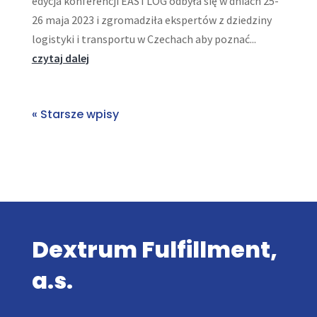
edycja konferencji EASTLOG odbyła się w dniach 25-
26 maja 2023 i zgromadziła ekspertów z dziedziny
logistyki i transportu w Czechach aby poznać...
czytaj dalej
« Starsze wpisy
Dextrum Fulfillment,
a.s.