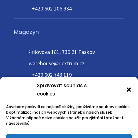
+420 602 106 934
Magazyn
Kirilovova 181, 739 21 Paskov
warehouse@dextrum.cz
+420 602 743 119
Spravovat souhlas s
cookies
Abychom poskytli co nejlepší služby, používáme soubory cookies
k optimalizaci našich webových stránek a našich služeb.
V žádném případě nelze cookies použít pro zjištění totožnosti
návštěvníků.
© Dextrum Fulfillment, a.s.