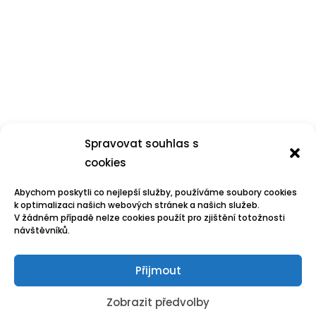
Spravovat souhlas s
cookies
Abychom poskytli co nejlepší služby, používáme soubory cookies
k optimalizaci našich webových stránek a našich služeb.
V žádném případě nelze cookies použít pro zjištění totožnosti
návštěvníků.
Přijmout
Zobrazit předvolby