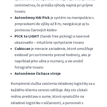
centimetrov, čo prináša výhody najmä pri príjme
tovaru
Autonómny HAI Pick
je systém na manipuláciu s
prepravkami do výšky až 8 m, navigácia je aj tu
pomocou čiarových kódov
PICK to LIGHT
(hands free picking) a laserové
ukazovadlo – intuitívne vychystanie tovaru
Cubiscan
je meracie zariadenie, ktoré umožňuje
evidovať pri sortimente presné hodnoty, ako je
napríklad jeho váha a rozmery, a vie urobiť
fotografie tovaru
Autonómne čistiace stroje
Komplexná služba zaistenia skladovej logistiky sa u
každého klienta cenovo odlišuje. Aby ste získali
reálnu predstavu o sume, ktorú vynaložíte na
skladovú logistiku v súčasnosti, a porovnali s