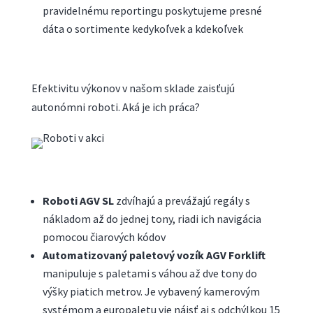
pravidelnému reportingu poskytujeme presné
dáta o sortimente kedykoľvek a kdekoľvek
Efektivitu výkonov v našom sklade zaisťujú
autonómni roboti. Aká je ich práca?
Roboti AGV SL
zdvíhajú a prevážajú regály s
nákladom až do jednej tony, riadi ich navigácia
pomocou čiarových kódov
Automatizovaný paletový vozík AGV Forklift
manipuluje s paletami s váhou až dve tony do
výšky piatich metrov. Je vybavený kamerovým
systémom a europaletu vie nájsť aj s odchýlkou 15