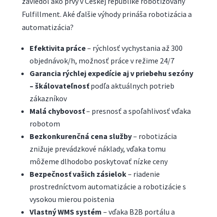
zaviedol ako prvý v Českej republike robotizovaný
Fulfillment. Aké ďalšie výhody prináša robotizácia a
automatizácia?
Efektivita práce
– rýchlosť vychystania až 300
objednávok/h, možnosť práce v režime 24/7
Garancia rýchlej expedície aj v priebehu sezóny
– škálovateľnosť
podľa aktuálnych potrieb
zákazníkov
Malá chybovosť
– presnosť a spoľahlivosť vďaka
robotom
Bezkonkurenčná cena služby
– robotizácia
znižuje prevádzkové náklady, vďaka tomu
môžeme dlhodobo poskytovať nízke ceny
Bezpečnosť vašich zásielok
– riadenie
prostredníctvom automatizácie a robotizácie s
vysokou mierou poistenia
Vlastný WMS systém
– vďaka B2B portálu a