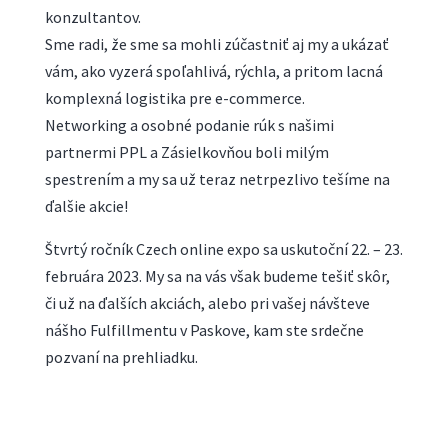
konzultantov.
Sme radi, že sme sa mohli zúčastniť aj my a ukázať
vám, ako vyzerá spoľahlivá, rýchla, a pritom lacná
komplexná logistika pre e-commerce.
Networking a osobné podanie rúk s našimi
partnermi PPL a Zásielkovňou boli milým
spestrením a my sa už teraz netrpezlivo tešíme na
ďalšie akcie!
Štvrtý ročník Czech online expo sa uskutoční 22. – 23.
februára 2023. My sa na vás však budeme tešiť skôr,
či už na ďalších akciách, alebo pri vašej návšteve
nášho Fulfillmentu v Paskove, kam ste srdečne
pozvaní na prehliadku.