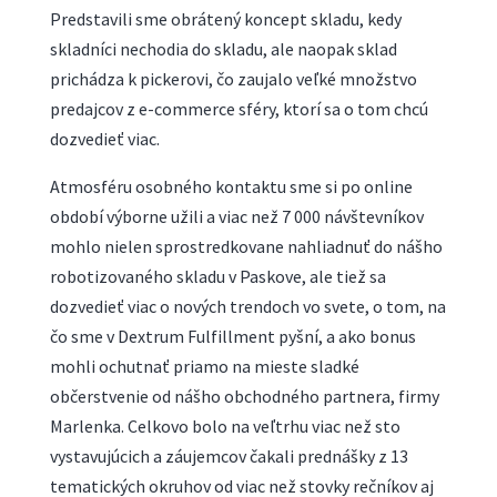
Predstavili sme obrátený koncept skladu, kedy
skladníci nechodia do skladu, ale naopak sklad
prichádza k pickerovi, čo zaujalo veľké množstvo
predajcov z e-commerce sféry, ktorí sa o tom chcú
dozvedieť viac.
Atmosféru osobného kontaktu sme si po online
období výborne užili a viac než 7 000 návštevníkov
mohlo nielen sprostredkovane nahliadnuť do nášho
robotizovaného skladu v Paskove, ale tiež sa
dozvedieť viac o nových trendoch vo svete, o tom, na
čo sme v Dextrum Fulfillment pyšní, a ako bonus
mohli ochutnať priamo na mieste sladké
občerstvenie od nášho obchodného partnera, firmy
Marlenka. Celkovo bolo na veľtrhu viac než sto
vystavujúcich a záujemcov čakali prednášky z 13
tematických okruhov od viac než stovky rečníkov aj