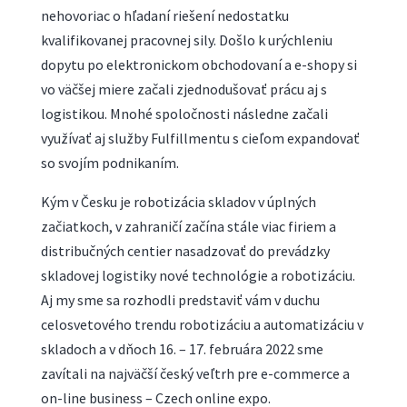
nehovoriac o hľadaní riešení nedostatku
kvalifikovanej pracovnej sily. Došlo k urýchleniu
dopytu po elektronickom obchodovaní a e-shopy si
vo väčšej miere začali zjednodušovať prácu aj s
logistikou. Mnohé spoločnosti následne začali
využívať aj služby Fulfillmentu s cieľom expandovať
so svojím podnikaním.
Kým v Česku je robotizácia skladov v úplných
začiatkoch, v zahraničí začína stále viac firiem a
distribučných centier nasadzovať do prevádzky
skladovej logistiky nové technológie a robotizáciu.
Aj my sme sa rozhodli predstaviť vám v duchu
celosvetového trendu robotizáciu a automatizáciu v
skladoch a v dňoch 16. – 17. februára 2022 sme
zavítali na najväčší český veľtrh pre e-commerce a
on-line business – Czech online expo.