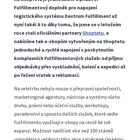
Fulfillmentový doplněk pro napojení
logistického systému Dextrum Fulfillment už
nyní také! A to díky tomu, že jsme se v letošním
roce stali oficiálními partnery
Shoptetu
,
a
nabízíme tak e-shopům vytvořeným na Shoptetu
jednoduché a rychlé napojení s poskytnutím
komplexních Fulfillmentových služeb: od příjmu
objednávky přes vyskladnění, balení a expedici až
po řešení vratek a reklamací.
Na veletrhu nebyla nouze o přepravní společnosti,
marketingové agentury, nástroje a systémy všeho
druhu, právní nebo účetní služby, workshopy,
poradenství a spoustu dalších služeb, které vedle
Fulfillmentu využívají e-shopy na cestě ke své
expanzi. Možnost navštívit více než 100 stánků
vypovídala o velikosti této akce zasvěcené českému