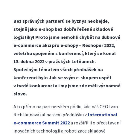
Bez správných partnerů se byznys neobejde,
stejně jako e-shop bez dobře řešené skladové
logistiky! Proto jsme nemohli chybět na dubnové
e-commerce akci pro e-shopy – Reshoper 2022,
veletrhu spojeném s konferencí, který se konal
13. dubna 2022 v pražských Letňanech.
Společným tématem všech přednášek na
konferenci bylo Jak se svým e-shopem uspět
v tvrdé konkurenci
a i my jsme zde měli významné
slovo.
A to přímo na partnerském pódiu, kde náš CEO Ivan
Richtár navázal na svou přednášku z
International
e-commerce Summit 2022
a rozšířil ji o představení
inovačních technologií a robotizace skladové