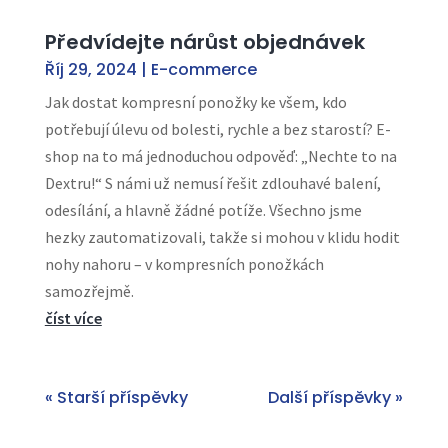
Předvídejte nárůst objednávek
Říj 29, 2024
|
E-commerce
Jak dostat kompresní ponožky ke všem, kdo
potřebují úlevu od bolesti, rychle a bez starostí? E-
shop na to má jednoduchou odpověď: „Nechte to na
Dextru!“ S námi už nemusí řešit zdlouhavé balení,
odesílání, a hlavně žádné potíže. Všechno jsme
hezky zautomatizovali, takže si mohou v klidu hodit
nohy nahoru – v kompresních ponožkách
samozřejmě.
číst více
« Starší příspěvky
Další příspěvky »