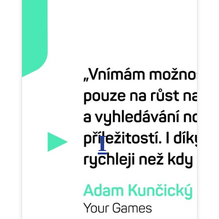
Klepnutím přijměte marketingové soubory
cookie a povolte tento obsah