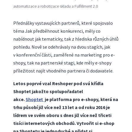
automatizace a robotizace skladu a Fulfillment 2.0
Přednášky vystavujících partnerů, které spojovalo
téma Jak předběhnout konkurenci, měly co
nabídnout jak tematicky, tak z hlediska různých úhlů
pohledu. Nově se odehrávaly na dvou stagích, jak
v konferenční části, zaměřené na marketing pro e-
shopy, tak na partnerské stagi, kde měly e-shopy
příležitost najít vhodného partnera či dodavatele.
Letos poprvé vzal Reshoper pod svá křídla
Shoptet jakožto spolupořadatel
akce.
Shoptet
je platforma pro e-shopy, která na
trhu působí již více než 13 let a od roku 2016 je
lídrem ve svém oboru s dnes již více než třiceti
tisíci internetových obchodů. Vytvořit si e-shop
na Shoptetu je jednoduché a přidat si